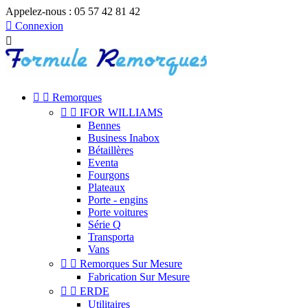
Appelez-nous :
05 57 42 81 42

Connexion



Remorques


IFOR WILLIAMS
Bennes
Business Inabox
Bétaillères
Eventa
Fourgons
Plateaux
Porte - engins
Porte voitures
Série Q
Transporta
Vans


Remorques Sur Mesure
Fabrication Sur Mesure


ERDE
Utilitaires