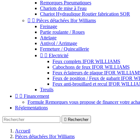
Remorques Pneumatiques
Chariots de mise à l'eau
Chariot Hydraulique Routier fabrication SOR


Pièces détachées Ifor Williams
Freinage
Partie roulante / Roues
Attelage
Antivol / Arrimage
Fermeture / Quincaillerie


Electricité
Feux complets IFOR WILLIAMS
Cabochons de feux IFOR WILLIAMS
Feux éclaireurs de plaque IFOR WILLIAM
Feux de position / Feux de gabarit IFOR
Feux anti-brouillard et recul IFOR WILLI
Treuils


Financement
Formule Remorques vous propose de financer votre achat 
Réglementations

Rechercher
Accueil
Pièces détachées Ifor Williams