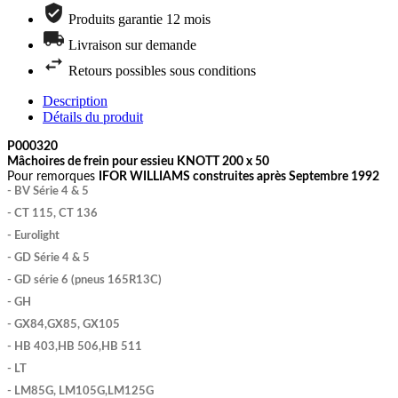
Produits garantie 12 mois
Livraison sur demande
Retours possibles sous conditions
Description
Détails du produit
P000320
Mâchoires de frein pour essieu KNOTT 200 x 50
Pour remorques
IFOR WILLIAMS construites après Septembre 1992
- BV Série 4 & 5
- CT 115, CT 136
- Eurolight
- GD Série 4 & 5
- GD série 6 (pneus 165R13C)
- GH
- GX84,GX85, GX105
- HB 403,HB 506,HB 511
- LT
- LM85G, LM105G,LM125G