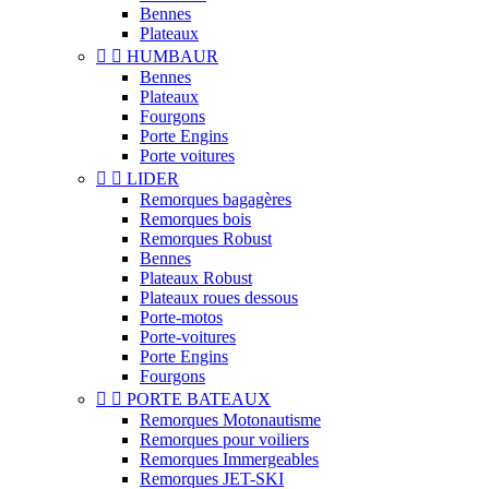
Bennes
Plateaux


HUMBAUR
Bennes
Plateaux
Fourgons
Porte Engins
Porte voitures


LIDER
Remorques bagagères
Remorques bois
Remorques Robust
Bennes
Plateaux Robust
Plateaux roues dessous
Porte-motos
Porte-voitures
Porte Engins
Fourgons


PORTE BATEAUX
Remorques Motonautisme
Remorques pour voiliers
Remorques Immergeables
Remorques JET-SKI