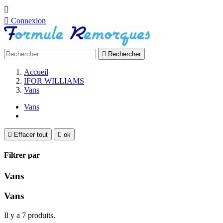


Connexion

Rechercher
Accueil
IFOR WILLIAMS
Vans
Vans

Effacer tout

ok
Filtrer par
Vans
Vans
Il y a 7 produits.