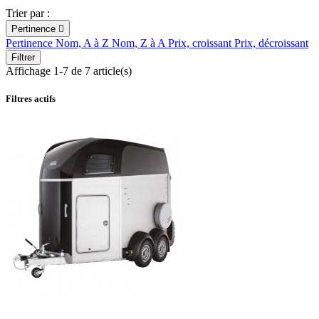
Trier par :
Pertinence

Pertinence
Nom, A à Z
Nom, Z à A
Prix, croissant
Prix, décroissant
Filtrer
Affichage 1-7 de 7 article(s)
Filtres actifs