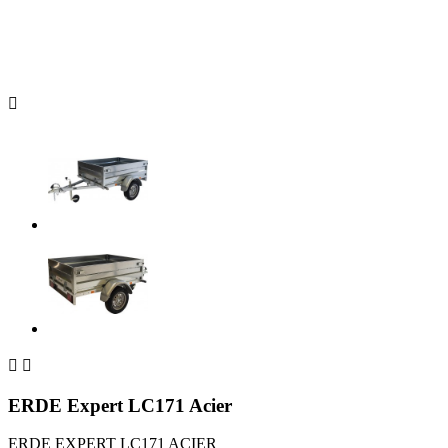



ERDE Expert LC171 Acier
ERDE EXPERT LC171 ACIER