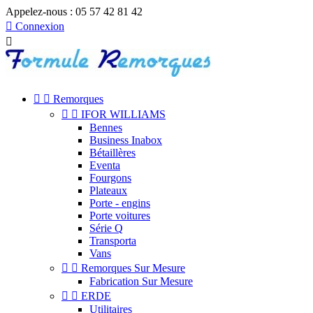
Appelez-nous :
05 57 42 81 42

Connexion



Remorques


IFOR WILLIAMS
Bennes
Business Inabox
Bétaillères
Eventa
Fourgons
Plateaux
Porte - engins
Porte voitures
Série Q
Transporta
Vans


Remorques Sur Mesure
Fabrication Sur Mesure


ERDE
Utilitaires