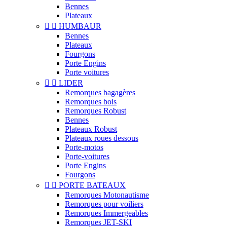
Bennes
Plateaux


HUMBAUR
Bennes
Plateaux
Fourgons
Porte Engins
Porte voitures


LIDER
Remorques bagagères
Remorques bois
Remorques Robust
Bennes
Plateaux Robust
Plateaux roues dessous
Porte-motos
Porte-voitures
Porte Engins
Fourgons


PORTE BATEAUX
Remorques Motonautisme
Remorques pour voiliers
Remorques Immergeables
Remorques JET-SKI