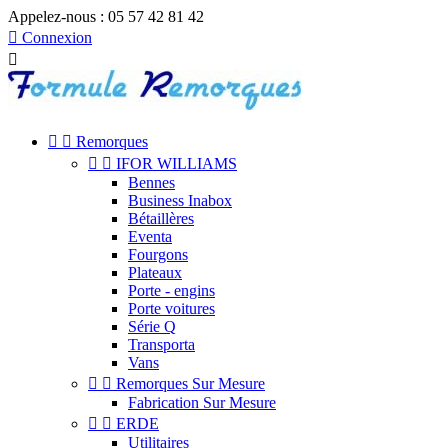
Appelez-nous :
05 57 42 81 42

Connexion



Remorques


IFOR WILLIAMS
Bennes
Business Inabox
Bétaillères
Eventa
Fourgons
Plateaux
Porte - engins
Porte voitures
Série Q
Transporta
Vans


Remorques Sur Mesure
Fabrication Sur Mesure


ERDE
Utilitaires