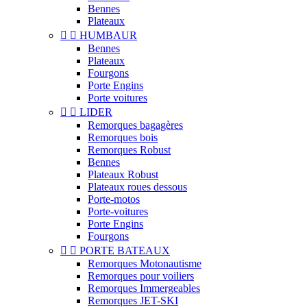
Bennes
Plateaux


HUMBAUR
Bennes
Plateaux
Fourgons
Porte Engins
Porte voitures


LIDER
Remorques bagagères
Remorques bois
Remorques Robust
Bennes
Plateaux Robust
Plateaux roues dessous
Porte-motos
Porte-voitures
Porte Engins
Fourgons


PORTE BATEAUX
Remorques Motonautisme
Remorques pour voiliers
Remorques Immergeables
Remorques JET-SKI