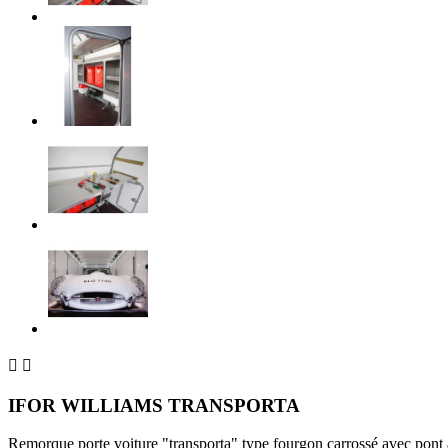


IFOR WILLIAMS TRANSPORTA
Remorque porte voiture "transporta" type fourgon carrossé avec pont ar