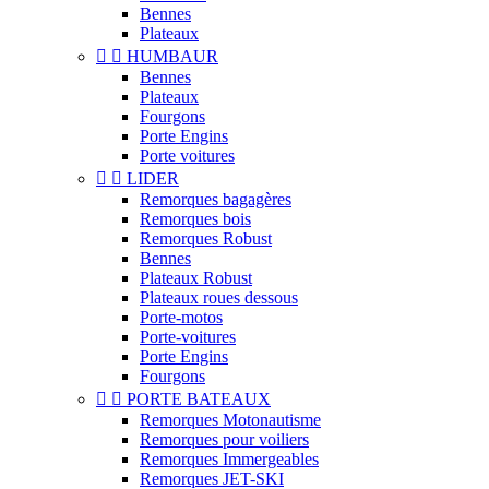
Bennes
Plateaux


HUMBAUR
Bennes
Plateaux
Fourgons
Porte Engins
Porte voitures


LIDER
Remorques bagagères
Remorques bois
Remorques Robust
Bennes
Plateaux Robust
Plateaux roues dessous
Porte-motos
Porte-voitures
Porte Engins
Fourgons


PORTE BATEAUX
Remorques Motonautisme
Remorques pour voiliers
Remorques Immergeables
Remorques JET-SKI