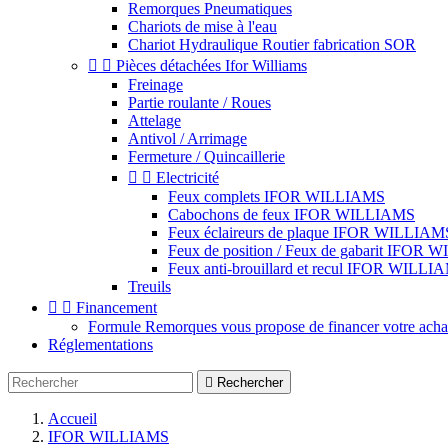
Remorques Pneumatiques
Chariots de mise à l'eau
Chariot Hydraulique Routier fabrication SOR


Pièces détachées Ifor Williams
Freinage
Partie roulante / Roues
Attelage
Antivol / Arrimage
Fermeture / Quincaillerie


Electricité
Feux complets IFOR WILLIAMS
Cabochons de feux IFOR WILLIAMS
Feux éclaireurs de plaque IFOR WILLIAM
Feux de position / Feux de gabarit IFOR
Feux anti-brouillard et recul IFOR WILLI
Treuils


Financement
Formule Remorques vous propose de financer votre achat 
Réglementations

Rechercher
Accueil
IFOR WILLIAMS