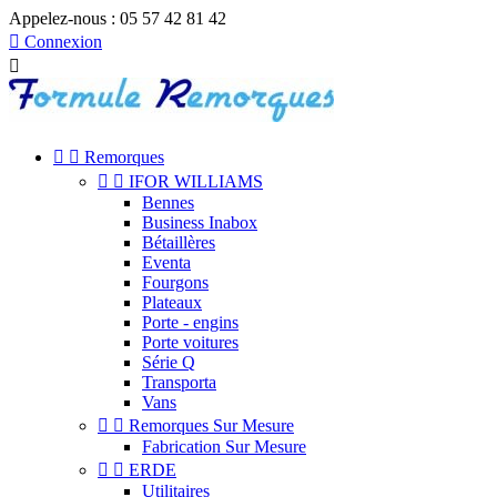
Appelez-nous :
05 57 42 81 42

Connexion



Remorques


IFOR WILLIAMS
Bennes
Business Inabox
Bétaillères
Eventa
Fourgons
Plateaux
Porte - engins
Porte voitures
Série Q
Transporta
Vans


Remorques Sur Mesure
Fabrication Sur Mesure


ERDE
Utilitaires